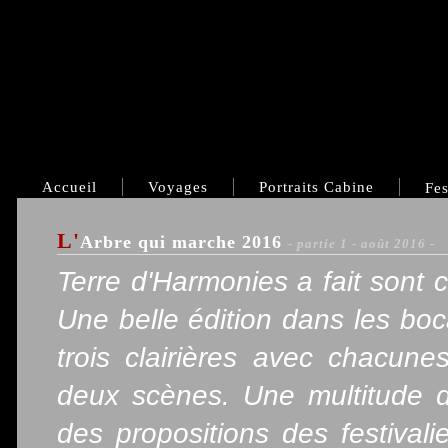
Accueil
Voyages
Portraits Cabine
Fes
L'
Arbre qui marche 2016
- partie 1 - août 2016 -
Terre d'Harmonies a fait sont 
Une belle édition dans les b
trois clairières avec chacun
deux scènes. Une multitude d
des propositions des festival