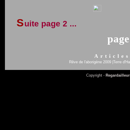
S
uite page 2 ...
page
Article
Rêve de l'aborigène 2009
|
Terre d'H
Copyright -
Regardailleur