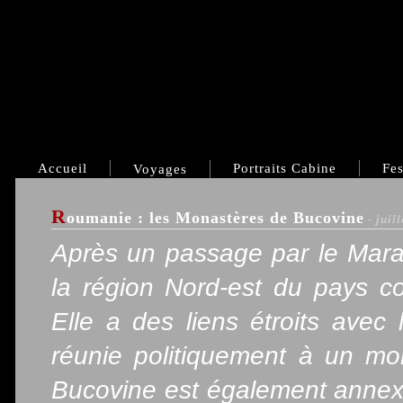
Accueil
Portraits Cabine
Fes
Voyages
R
oumanie : les Monastères de Bucovine
- juil
Après un passage par le Mara
la région Nord-est du pays 
Elle a des liens étroits avec 
réunie politiquement à un mo
Bucovine est également annexé